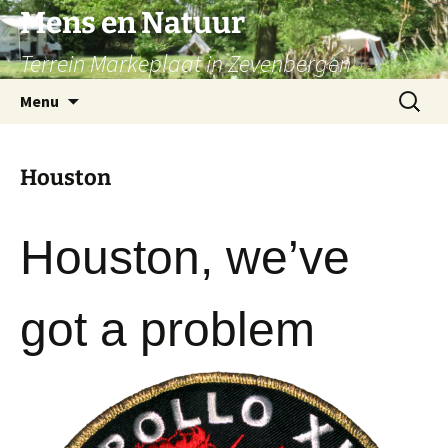
Ga
Mens en Natuur
naar
Terrein Markeplaat in Zevenbergen
de
inhoud
Zoeken
Menu
naar:
Houston
Houston, we’ve
got a problem